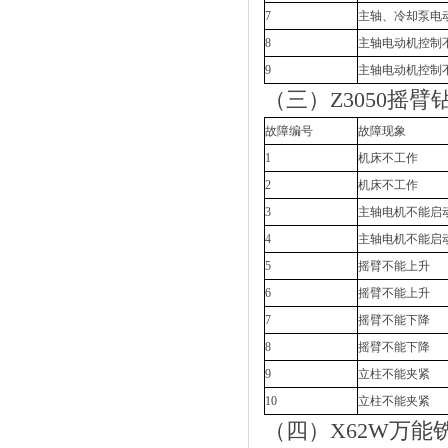
7
主轴、冷却泵电
8
主轴电动机控制
9
主轴电动机控制
（三）Z3050摇
故障编号
故障现象
1
机床不工作
2
机床不工作
3
主轴电机不能启
4
主轴电机不能启
5
摇臂不能上升
6
摇臂不能上升
7
摇臂不能下降
8
摇臂不能下降
9
立柱不能夹紧
10
立柱不能夹紧
（四）X62W万