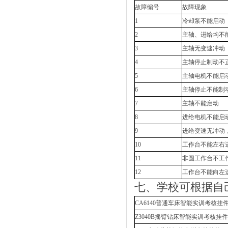
故障编号
故障现象
1
冷却泵不能启动
2
主轴、进给均不
3
主轴无变速冲动
4
主轴停止制动不
5
主轴电机不能启
6
主轴停止不能制
7
主轴不能启动
8
进给电机不能启
9
进给变速无冲动
10
工作台不能左右
11
非圆工作台不工
12
工作台不能向左
七、学校可根据自
CA6140普通车床智能实训考核挂
Z3040B摇臂钻床智能实训考核挂件