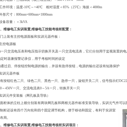
.工作环境：温度-10℃～+40℃ 相对湿度＜85%（25℃）海拔＜4000m
.外形尺寸：800mm×600mm×1800mm
.设备容量：＜3kVA
、维修电工实训装置,维修电工技能考核柜配置：
门上装有主控电源面板和实训元器件板：
.主控电源板
1)一只交流电压表和电压指示切换开关及一只交流电流表，它们分别用于监视装置的
2)定时器兼报警记录仪，用于考核时间的设定
3)通过启、停按钮控制电源的输出，并设有急停按钮，电源的输出还设有短路保护
.实训元器件板
有按钮红色二只、绿色二只、黑色一只、急停一只，旋钮开关二只，信号指示灯DC220V
0～450V一只、交流电流表0～5A一只，转换开关一只
.实训元件安装板（网孔板及导轨）
面柜体的立柱上都分别装有两块网孔板和两根元器件标准安装导轨，实训元气件可以
制柜还设有四个万向轮和四个固定调节机构，便于移动和固定，有利于实训室
布局。
、维修电工实训装置,维修电工技能考核柜实训项目：