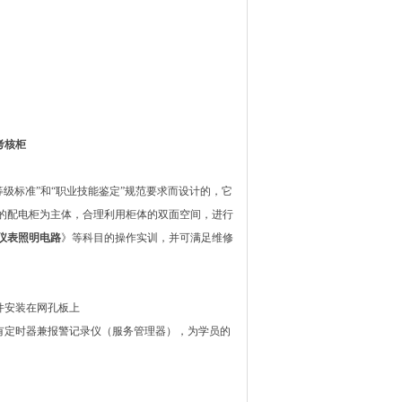
考核柜
等级标准”和“职业技能鉴定”规范要求而设计的，它
的配电柜为主体，合理利用柜体的双面空间，进行
仪表照明电路
》等科目的操作实训，并可满足维修
件安装在网孔板上
有定时器兼报警记录仪（服务管理器），为学员的