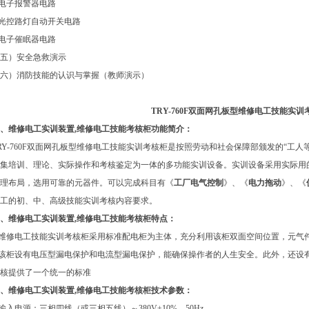
.电子报警器电路
.光控路灯自动开关电路
.电子催眠器电路
五）安全急救演示
六）消防技能的认识与掌握（教师演示）
TRY-760F双面网孔板型维修电工技能实训
、维修电工实训装置,维修电工技能考核柜功能简介：
RY-760F双面网孔板型维修电工技能实训考核柜是按照劳动和社会保障部颁发的“工人
集培训、理论、实际操作和考核鉴定为一体的多功能实训设备。实训设备采用实际用
理布局，选用可靠的元器件。可以完成科目有《
工厂电气控制
》、《
电力拖动
》、《
工的初、中、高级技能实训考核内容要求。
、维修电工实训装置,维修电工技能考核柜特点：
.维修电工技能实训考核柜采用标准配电柜为主体，充分利用该柜双面空间位置，元气
.该柜设有电压型漏电保护和电流型漏电保护，能确保操作者的人生安全。此外，还设
核提供了一个统一的标准
、维修电工实训装置,维修电工技能考核柜技术参数：
.输入电源：三相四线（或三相五线）～380V±10% 50Hz