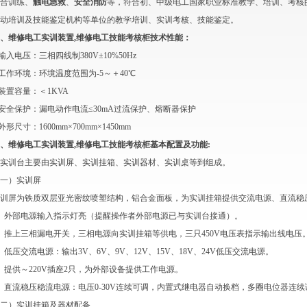
合训练、
触电急救
、
安全消防
等，符合初、中级电工国家职业标准教学、培训、考核
动培训及技能鉴定机构等单位的教学培训、实训考核、技能鉴定。
、维修电工实训装置,维修电工技能考核柜技术性能：
.输入电压：三相四线制380V±10%50Hz
.工作环境：环境温度范围为-5～＋40℃
.装置容量：＜1KVA
.安全保护：漏电动作电流≤30mA过流保护、熔断器保护
.外形尺寸：1600mm×700mm×1450mm
、维修电工实训装置,维修电工技能考核柜基本配置及功能:
实训台主要由实训屏、实训挂箱、实训器材、实训桌等到组成。
一）实训屏
训屏为铁质双层亚光密纹喷塑结构，铝合金面板，为实训挂箱提供交流电源、直流稳
、外部电源输入指示灯亮（提醒操作者外部电源已与实训台接通）。
、推上三相漏电开关，三相电源向实训挂箱等供电，三只450V电压表指示输出线电压
、低压交流电源：输出3V、6V、9V、12V、15V、18V、24V低压交流电源。
、提供～220V插座2只，为外部设备提供工作电源。
、直流稳压稳流电源：电压0-30V连续可调，内置式继电器自动换档，多圈电位器连
二）实训挂箱及器材配备