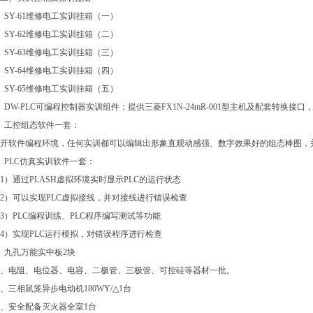
、SY-61维修电工实训挂箱（一）
、SY-62维修电工实训挂箱（二）
、SY-63维修电工实训挂箱（三）
、SY-64维修电工实训挂箱（四）
、SY-65维修电工实训挂箱（五）
、DW-PLC可编程控制器实训组件：提供三菱FX1N-24mR-001型主机及配套转换接口，
、工控组态软件一套：
开软件编程环境，任何实训都可以编辑出形象直观动感强、数字效果好的组态棒图，
、PLC仿真实训软件一套：
1）通过PLASH虚拟环境实时显示PLC的运行状态
2）可以实现PLC虚拟接线，并对接线进行错误检查
3）PLC编程训练、PLC程序编写测试等功能
4）实现PLC运行模拟，对错误程序进行检查
、九孔万能实中板2块
0、电阻、电位器、电容、二极管、三极管、可控硅等器材一批。
1、三相鼠笼异步电动机180WY/△1台
2、安全配备灭火器全室1台