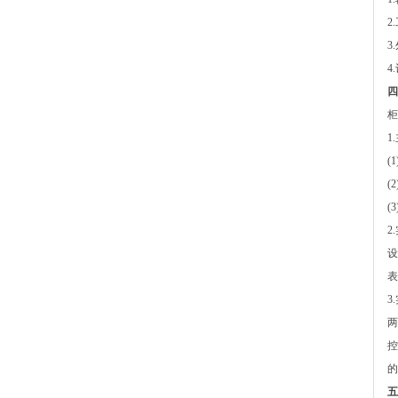
2
3
4
四
柜
1
(
(
(
2
设
表
3
两
控
的
五