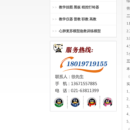
综
教学挂图 黑板 程控打铃器
劳
二
教学仪器 普教 职教 高教
1
心肺复苏模型急救训练模型
2
3
4
5
三
本
（
实
1
2
3
4
5
（