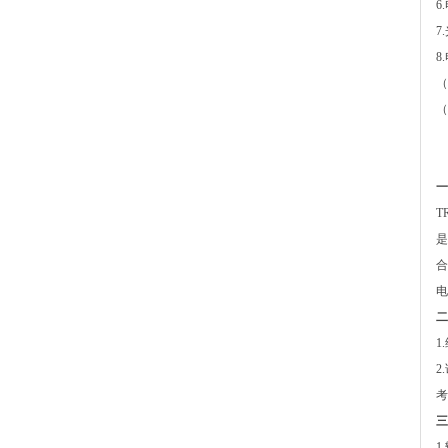
6
7
8
（
（
一
T
是
合
电
二
1
2
考
三
1