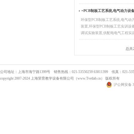
=PCB制板工艺系统,电气动力设
环保型PCB制板工艺系统,电气动
装置,环保型PCB制板工艺实训设
调试实验装置,供配电电气工程实
总共
公司地址：上海市海宁路1399号 销售热线：021-53550259 63811399 传真：021-5355
copyright 2007-2024 上海荣育教学设备有限公司（www.Tvetlab.cn） 版权所有
沪公网安备 31