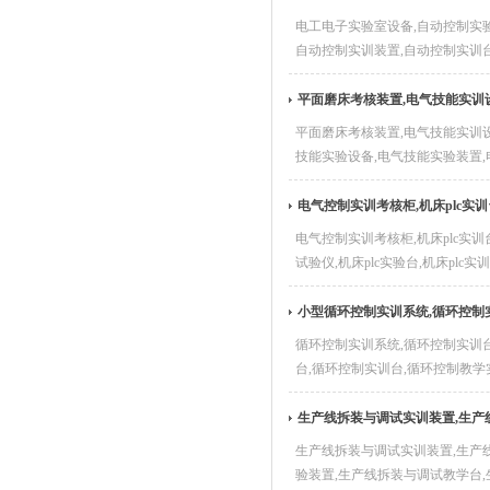
电工电子实验室设备,自动控制实验
自动控制实训装置,自动控制实训台
平面磨床考核装置,电气技能实训
平面磨床考核装置,电气技能实训设
技能实验设备,电气技能实验装置,
电气控制实训考核柜,机床plc实训
电气控制实训考核柜,机床plc实
试验仪,机床plc实验台,机床plc
小型循环控制实训系统,循环控制
循环控制实训系统,循环控制实训台
台,循环控制实训台,循环控制教学
生产线拆装与调试实训装置,生产
生产线拆装与调试实训装置,生产
验装置,生产线拆装与调试教学台,