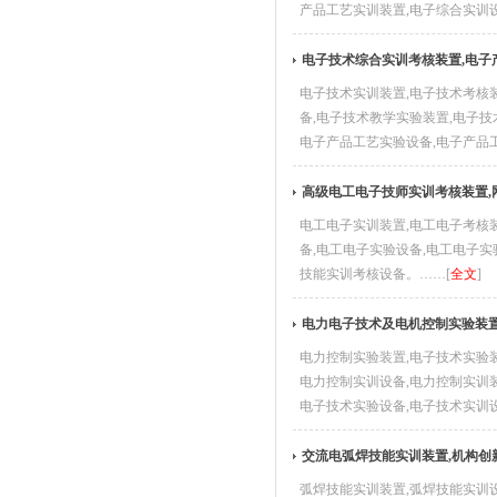
产品工艺实训装置,电子综合实训设
电子技术综合实训考核装置,电子
电子技术实训装置,电子技术考核
备,电子技术教学实验装置,电子技
电子产品工艺实验设备,电子产品
高级电工电子技师实训考核装置,
电工电子实训装置,电工电子考核
备,电工电子实验设备,电工电子实
技能实训考核设备。……[
全文
]
电力电子技术及电机控制实验装置
电力控制实验装置,电子技术实验
电力控制实训设备,电力控制实训装
电子技术实验设备,电子技术实训设
交流电弧焊技能实训装置,机构创
弧焊技能实训装置,弧焊技能实训