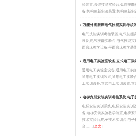
验装置,弧焊技能实验台,弧焊技
备,机构创新实验装置,机构创新实
万能外圆磨床电气技能实训考核装
电气技能实训考核装置,电气技能
设备,电气技能实验台,电气技能实
面磨床教学设备,平面磨床教学装
通用电工实验室设备,立式电工教
通用电工实验室设备,通用电工实验
通用电工实训装置,通用电工实验台
工实训设备,立式电工实训装置,立
电梯曳引安装实训考核系统,电子
电梯安装实训系统,电梯安装实训
备,电梯安装实验教学装置,电梯安
技术实验台,电子技术实训台,电
台……[
全文
]