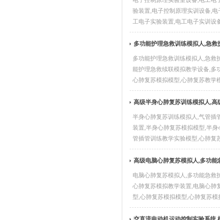
电子控制原理实验室设备,电工电
验装置,电子控制原理实训设备,电
工电子实验装置,电工电子实训设
多功能护理急救训练模拟人,急救
多功能护理急救训练模拟人,急救
能护理急救续联模拟教学设备,多
心肺复苏模拟模型,心肺复苏教学
高级半身心肺复苏训练模拟人,高
半身心肺复苏训练模拟人,气管插
装置,半身心肺复苏模拟模型,半
管插管训练教学实验模型,心肺复
高级电脑心肺复苏模拟人,多功能
电脑心肺复苏模拟人,多功能急救
心肺复苏模拟教学装置,电脑心肺
型,心肺复苏模拟模型,心肺复苏模
交直流电动机运动控制实验系统,