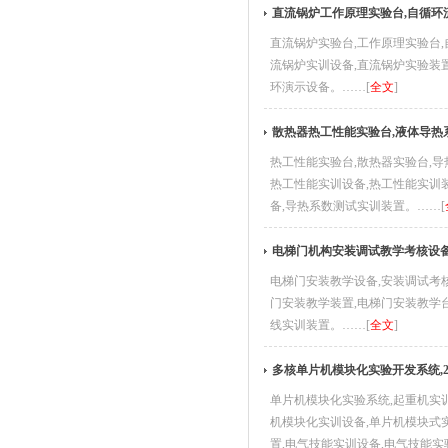
直流锅炉工作原理实验台,自循环
直流锅炉实验台,工作原理实验台,
流锅炉实训设备,直流锅炉实验装置
环演示设备。……[
全文
]
散热器热工性能实验台,液体导热
热工性能实验台,散热器实验台,导
热工性能实训设备,热工性能实训
备,导热系数测试实训装置。……[
电梯门机构安装调试教学考核设备
电梯门安装教学设备,安装调试考
门安装教学装置,电梯门安装教学
线实训装置。……[
全文
]
多核单片机模块化实验开发系统,2
单片机模块化实验系统,起重机实训
机模块化实训设备,单片机模块式
置,电气技能实训设备,电气技能实